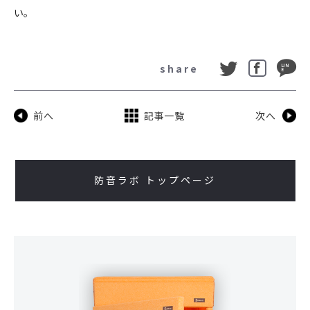
い。
share
前へ
記事一覧
次へ
防音ラボ トップページ