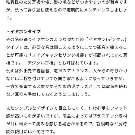
粘着性のため耳垢や埃、髪の毛などがつきやすいのが難点です
が、洗って繰り返し使えるので定期的にメンテナンスしましょ
う。
・イヤホンタイプ
その名の通りイヤホンのような見た目の「イヤホン(デジタル)
タイプ」は、必要な音は聞こえるようにしつつ騒音を抑えるこ
とが可能な「ノイズキャンセリング機能」が搭載されている耳
栓です。「デジタル耳栓」とも呼ばれています。
例えば外出先で着信音、電車のアナウンス、人からの呼びかけ
などは耳栓を付けていても聞き取れるようになっていますが、
一方で充電する必要があるため防災グッズとしては電気を使わ
ない耳栓も準備しておくようにしましょう。
またシンプルなデザインで目立ちにくく、付け心地もフィット
感が高いものが多いですが、商品によってはプラスチック素材
が耳に当たって痛みを感じる場合があるので、就寝時など長時
間の使用には不向きです。